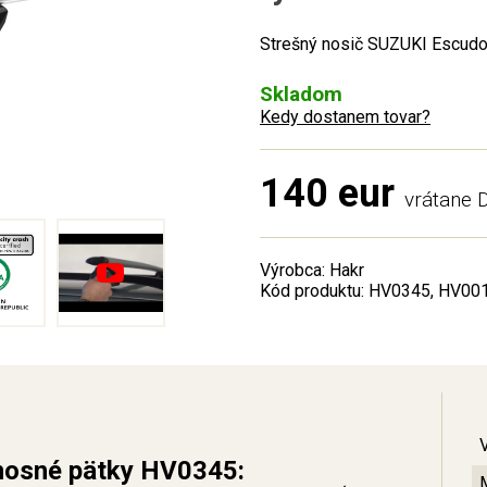
Strešný nosič SUZUKI Escudo 
Skladom
Kedy dostanem tovar?
140 eur
vrátane
Výrobca: Hakr
Kód produktu: HV0345, HV00
nosné pätky HV0345: