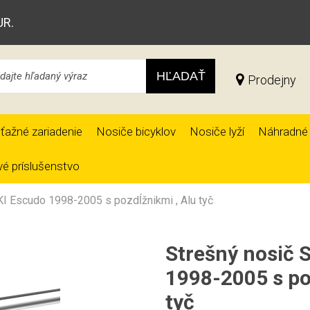
UR.
HĽADAŤ
Prodejny
ťažné zariadenie
Nosiče bicyklov
Nosiče lyží
Náhradné 
é príslušenstvo
I Escudo 1998-2005 s pozdĺžnikmi , Alu tyč
Strešný nosič 
1998-2005 s po
tyč