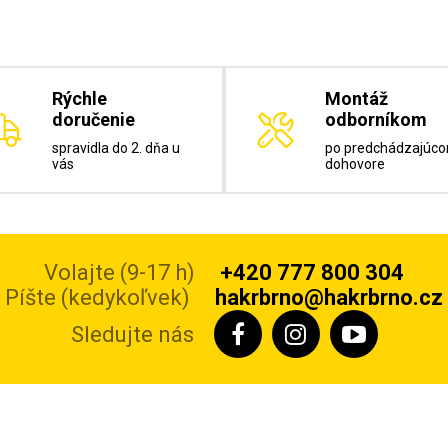
Rýchle
Montáž
doručenie
odborníkom
spravidla do 2. dňa u
po predchádzajúc
vás
dohovore
Volajte (9-17 h)
+420 777 800 304
Píšte (kedykoľvek)
hakrbrno@hakrbrno.cz
Sledujte nás