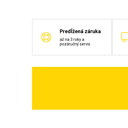
Predĺžená záruka
až na 3 roky a
pozáručný servis