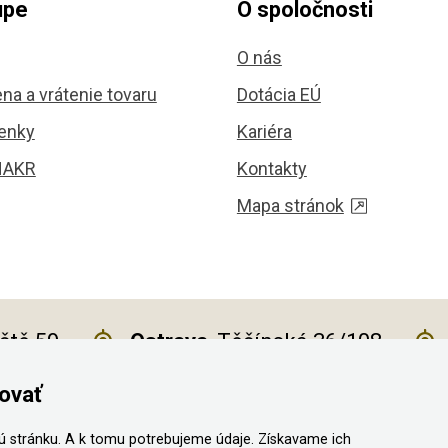
upe
O spoločnosti
O nás
na a vrátenie tovaru
Dotácia EÚ
enky
Kariéra
HAKR
Kontakty
Mapa stránok
iště 59
Ostrava
, Těšínská 36/108
ovať
 stránku. A k tomu potrebujeme údaje. Získavame ich