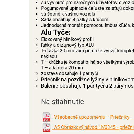
sú vyvinuté pre náročných užívateľov s vo
Pogumované upínacie čeľuste zaisťujú doko
sú šetrné k vášmu vozidlu
Sada obsahuje 4 pätky s kľúčom
Jednoduchá montáž pomocou imbus kľúča, kt
Alu Tyče:
Eloxovaný hliníkový profil
ľahký a dizajnový typ ALU
T-drážka 20 mm vám pomôže využiť kompletn
nákladu.
T – drážka je kompatibilná so všetkými výro
T – adaptéra 20 mm
zostava obsahuje 1 pár tyčí
Priečnik na pozdĺžne lyžiny v hliníkovo
Balenie obsahuje 1 pár tyčí a 2 páry no
Na stiahnutie
Všeobecné upozornenia – Priečniky
A5 Obrázkový návod HV0345 - priečnik