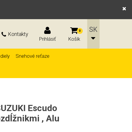
0
Kontakty
Prihlásiť
Košík
diely
Snehové reťaze
SUZUKI Escudo
zdĺžnikmi , Alu