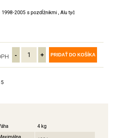
1998-2005 s pozdĺžnikmi , Alu tyč
-
+
PRIDAŤ DO KOŠÍKA
 DPH
15
Váha
4 kg
Maximálna