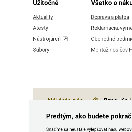
Užitočné
Všetko o nák
Aktuality
Doprava a platba
Atesty
Reklamácia, výme
Nástrojáreň
Obchodné podmi
Súbory
Montáž nosičov 
Nájdete nás
Brno
, Kol
Predtým, ako budete pokrač
Snažíme sa neustále vylepšovať našu webovú