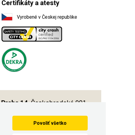
Certifikáty a atesty
Vyrobené v Českej republike
Praha 14
, Českobrodská 901
Povoliť všetko