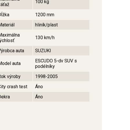
100 kg
záťaž
Dĺžka
1200 mm
Materiál
hliník/plast
Maximálna
130 km/h
rýchlosť
Výrobca auta
SUZUKI
ESCUDO 5-dv SUV s
Model auta
podélníky
Rok výroby
1998-2005
ity crash test
Áno
Dekra
Áno