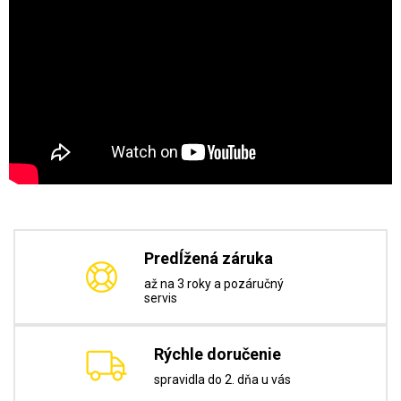
Predĺžená záruka
až na 3 roky a pozáručný
servis
Rýchle doručenie
spravidla do 2. dňa u vás