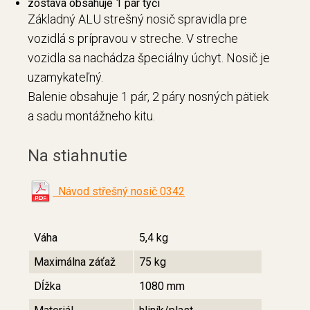
zostava obsahuje 1 pár tyčí
Základný ALU strešný nosič spravidla pre
vozidlá s prípravou v streche. V streche
vozidla sa nachádza špeciálny úchyt. Nosič je
uzamykateľný.
Balenie obsahuje 1 pár, 2 páry nosných pätiek
a sadu montážneho kitu.
Na stiahnutie
Návod střešný nosič 0342
Váha
5,4 kg
Maximálna záťaž
75 kg
Dĺžka
1080 mm