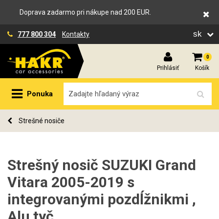
Doprava zadarmo pri nákupe nad 200 EUR.
sk
777 800 304
Kontakty
0
Prihlásiť
Košík
Ponuka
Strešné nosiče
Strešný nosič SUZUKI Grand
Vitara 2005-2019 s
integrovanými pozdĺžnikmi ,
Alu tyč