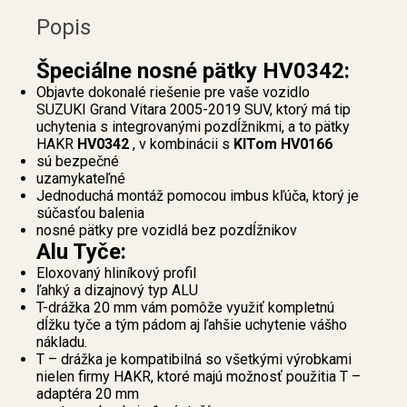
Popis
Špeciálne nosné pätky HV0342:
Objavte dokonalé riešenie pre vaše vozidlo
SUZUKI Grand Vitara 2005-2019 SUV, ktorý má tip
uchytenia s integrovanými pozdĺžnikmi, a to pätky
HAKR
HV0342
, v kombinácii s
KITom HV0166
sú bezpečné
uzamykateľné
Jednoduchá montáž pomocou imbus kľúča, ktorý je
súčasťou balenia
nosné pätky pre vozidlá bez pozdĺžnikov
Alu Tyče:
Eloxovaný hliníkový profil
ľahký a dizajnový typ ALU
T-drážka 20 mm vám pomôže využiť kompletnú
dĺžku tyče a tým pádom aj ľahšie uchytenie vášho
nákladu.
T – drážka je kompatibilná so všetkými výrobkami
nielen firmy HAKR, ktoré majú možnosť použitia T –
adaptéra 20 mm