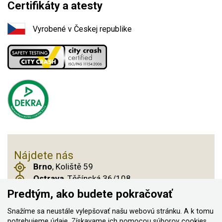
Certifikáty a atesty
Vyrobené v Českej republike
Nájdete nás
Brno
, Koliště 59
Ostrava
, Těšínská 36/108
Praha 14
, Českobrodská 901
Predtým, ako budete pokračovať
Snažíme sa neustále vylepšovať našu webovú stránku. A k tomu
potrebujeme údaje. Získavame ich pomocou
súborov cookies
,