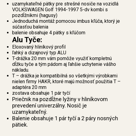
uzamykateľné pätky pre strešné nosiče na vozidlá
VOLKSWAGEN Golf 1994-1997 5-dv kombi s
pozdĺžnikmi (hagusy)
Jednoduchá montáž pomocou imbus kľúča, ktorý je
súčasťou balenia
balenie obsahuje 4 pätky s kľúčom
Alu Tyče:
Eloxovaný hliníkový profil
ľahký a dizajnový typ ALU
T-drážka 20 mm vám pomôže využiť kompletnú
dĺžku tyče a tým pádom aj ľahšie uchytenie vášho
nákladu.
T – drážka je kompatibilná so všetkými výrobkami
nielen firmy HAKR, ktoré majú možnosť použitia T –
adaptéra 20 mm
zostava obsahuje 1 pár tyčí
Priečnik na pozdĺžne lyžiny v hliníkovom
prevedení univerzálny. Nosič je
uzamykateľný.
Balenie obsahuje 1 pár tyčí a 2 páry nosných
pätiek.