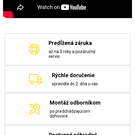
Predĺžená záruka
až na 3 roky a pozáručný
servis
Rýchle doručenie
spravidla do 2. dňa u vás
Montáž odborníkom
po predchádzajúcom
dohovore
Dostupné náhradné