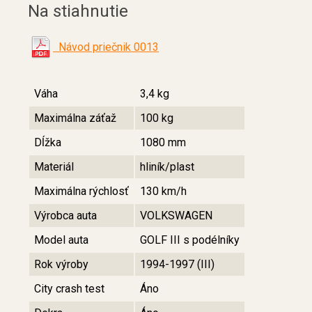
Na stiahnutie
Návod priečnik 0013
Váha
3,4 kg
Maximálna záťaž
100 kg
Dĺžka
1080 mm
Materiál
hliník/plast
Maximálna rýchlosť
130 km/h
Výrobca auta
VOLKSWAGEN
Model auta
GOLF III s podélníky
Rok výroby
1994-1997 (III)
City crash test
Áno