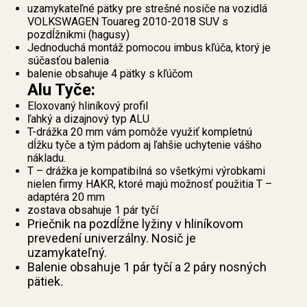
uzamykateľné pätky pre strešné nosiče na vozidlá
VOLKSWAGEN Touareg 2010-2018 SUV s
pozdĺžnikmi (hagusy)
Jednoduchá montáž pomocou imbus kľúča, ktorý je
súčasťou balenia
balenie obsahuje 4 pätky s kľúčom
Alu Tyče:
Eloxovaný hliníkový profil
ľahký a dizajnový typ ALU
T-drážka 20 mm vám pomôže využiť kompletnú
dĺžku tyče a tým pádom aj ľahšie uchytenie vášho
nákladu.
T – drážka je kompatibilná so všetkými výrobkami
nielen firmy HAKR, ktoré majú možnosť použitia T –
adaptéra 20 mm
zostava obsahuje 1 pár tyčí
Priečnik na pozdĺžne lyžiny v hliníkovom
prevedení univerzálny. Nosič je
uzamykateľný.
Balenie obsahuje 1 pár tyčí a 2 páry nosných
pätiek.