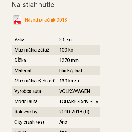
Na stiahnutie
Návod priečnik 0013
Váha
3,6 kg
Maximálna záťaž
100 kg
Dĺžka
1270 mm
Materiál
hliník/plast
Maximálna rýchlosť
130 km/h
Výrobca auta
VOLKSWAGEN
Model auta
TOUAREG 5dv SUV
Rok výroby
2010-2018 (II)
City crash test
Áno