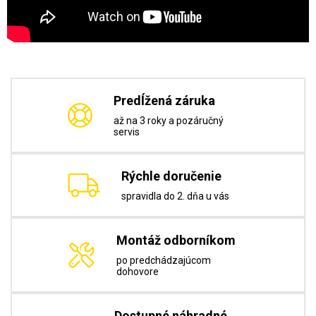
Predĺžená záruka
až na 3 roky a pozáručný
servis
Rýchle doručenie
spravidla do 2. dňa u vás
Montáž odborníkom
po predchádzajúcom
dohovore
Dostupné náhradné