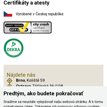
Certifikáty a atesty
Vyrobené v Českej republike
Nájdete nás
Brno
, Koliště 59
Ostrava
, Těšínská 36/108
Praha 14
, Českobrodská 901
Predtým, ako budete pokračovať
Snažíme sa neustále vylepšovať našu webovú stránku. A k tomu
potrebujeme údaje. Získavame ich pomocou
súborov cookies
,