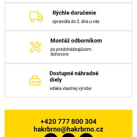
Rýchle doručenie
spravidla do 2. dňa u vás
Montáž odborníkom
po predchádzajúcom
dohovore
Dostupné náhradné
diely
vďaka vlastnej výrobe
+420 777 800 304
hakrbrno@hakrbrno.cz