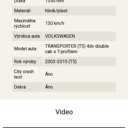
Dĺžka
1350 mm
Materiál
hliník/plast
Maximálna
130 km/h
rýchlosť
Výrobca auta
VOLKSWAGEN
TRANSPORTER (T5) 4dv double
Model auta
cab s T-profilem
Rok výroby
2003-2015 (T5)
City crash
Áno
test
Dekra
Áno
Video