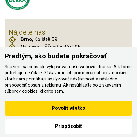
Nájdete nás
Brno
, Koliště 59
Ostrava
, Těšínská 36/108
Praha 14
, Českobrodská 901
Predtým, ako budete pokračovať
Snažíme sa neustále vylepšovať našu webovú stránku. A k tomu
potrebujeme údaje. Získavame ich pomocou
súborov cookies
,
ktoré nám pomáhajú analyzovať návštevnosť a následne
© 2011–2026 ASN Hakr Brno. Všetky práva
prispôsobiť obsah a reklamu. Ak nesúhlasíte so získavaním
vyhradené
súborov cookies, kliknite
sem
.
Vytvorilo
Podľa zákona o evidencii tržieb je predávajúci povinný vystaviť
Povoliť všetko
kupujúcemu účtenku
Zároveň je povinný zaevidovať prijatú tržbu u správcu dane on-
line; v prípade technického výpadku potom najneskôr do 48 hodín.
Prispôsobiť