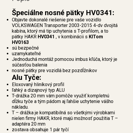
Špeciálne nosné pätky HV0341:
Objavte dokonalé riešenie pre vaše vozidlo
VOLKSWAGEN Transporter 2003-2015 4-dv dvojitá
kabína, ktorý má tip uchytenia s T-profilom, a to
pätky HAKR
HV0341
, v kombinácii s
KITom
HV0163
sú bezpečné
uzamykateľné
Jednoduchá montáž pomocou imbus kľúča, ktorý je
súčasťou balenia
nosné pätky pre vozidlá bez pozdĺžnikov
Alu Tyče:
Eloxovaný hliníkový profil
ľahký a dizajnový typ ALU
T-drážka 20 mm vám pomôže využiť kompletnú
dĺžku tyče a tým pádom aj ľahšie uchytenie vášho
nákladu.
T – drážka je kompatibilná so všetkými výrobkami
nielen firmy HAKR, ktoré majú možnosť použitia T –
adaptéra 20 mm
zostava obsahuje 1 pár tyčí