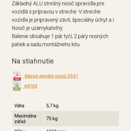
Základný ALU strešný nosič spravidla pre
vozidlá s prípravou v streche. V streche
vozidla je pripravený závit, špeciálny úchyt a i.
Nosič je uzamykateľný.
Balenie obsahuje 1 pár tyčí, 2 páry nosných
pätiek a sadu montážneho kitu.
Na stiahnutie
Návod strešný nosič 0341
kit163
Váha
5,7 kg
Maximálna
75 kg
záťaž