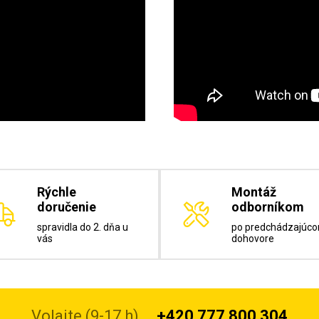
Rýchle
Montáž
doručenie
odborníkom
spravidla do 2. dňa u
po predchádzajúc
vás
dohovore
Volajte (9-17 h)
+420 777 800 304