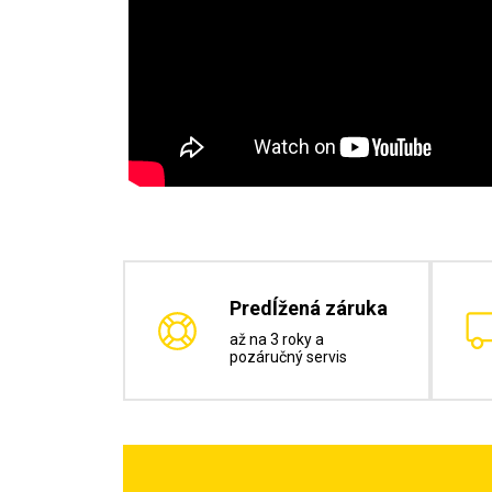
Predĺžená záruka
až na 3 roky a
pozáručný servis