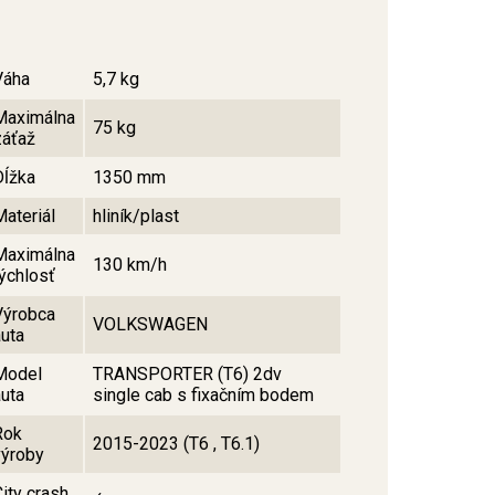
Váha
5,7 kg
Maximálna
75 kg
záťaž
Dĺžka
1350 mm
Materiál
hliník/plast
Maximálna
130 km/h
rýchlosť
Výrobca
VOLKSWAGEN
auta
Model
TRANSPORTER (T6) 2dv
auta
single cab s fixačním bodem
Rok
2015-2023 (T6 , T6.1)
výroby
City crash