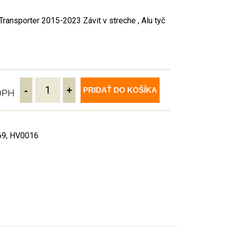
nsporter 2015-2023 Závit v streche , Alu tyč
-
+
PRIDAŤ DO KOŠÍKA
 DPH
69, HV0016