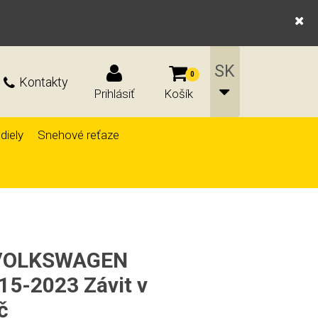
0
Kontakty
Prihlásiť
Košík
diely
Snehové reťaze
č VOLKSWAGEN
15-2023 Závit v
č