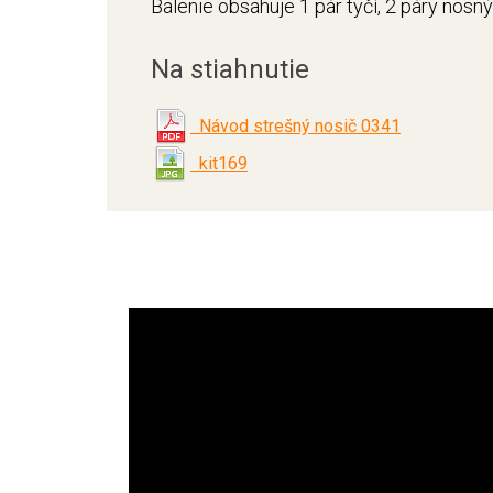
Balenie obsahuje 1 pár tyčí, 2 páry nosn
Na stiahnutie
Návod strešný nosič 0341
kit169