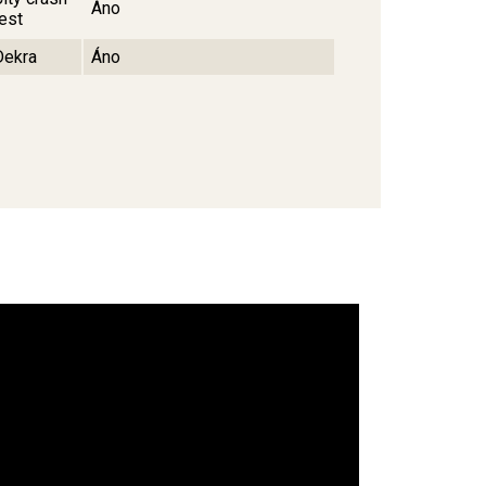
Áno
test
Dekra
Áno