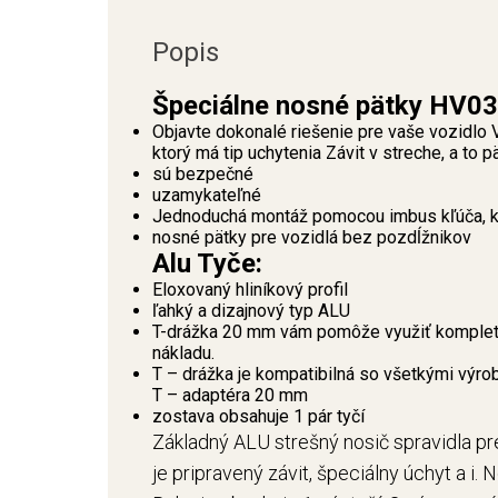
Popis
Špeciálne nosné pätky HV03
Objavte dokonalé riešenie pre vaše vozidl
ktorý má tip uchytenia Závit v streche, a to
sú bezpečné
uzamykateľné
Jednoduchá montáž pomocou imbus kľúča, kt
nosné pätky pre vozidlá bez pozdĺžnikov
Alu Tyče:
Eloxovaný hliníkový profil
ľahký a dizajnový typ ALU
T-drážka 20 mm vám pomôže využiť kompletn
nákladu.
T – drážka je kompatibilná so všetkými výro
T – adaptéra 20 mm
zostava obsahuje 1 pár tyčí
Základný ALU strešný nosič spravidla pre
je pripravený závit, špeciálny úchyt a i. 