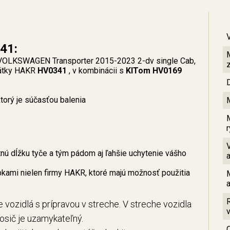
41:
o VOLKSWAGEN Transporter 2015-2023 2-dv single Cab,
 pätky HAKR
HV0341
, v kombinácii s
KITom HV0169
orý je súčasťou balenia
ú dĺžku tyče a tým pádom aj ľahšie uchytenie vášho
bkami nielen firmy HAKR, ktoré majú možnosť použitia
 vozidlá s prípravou v streche. V streche vozidla
Nosič je uzamykateľný.