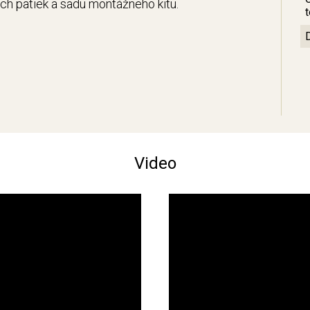
ých pätiek a sadu montážneho kitu.
Video