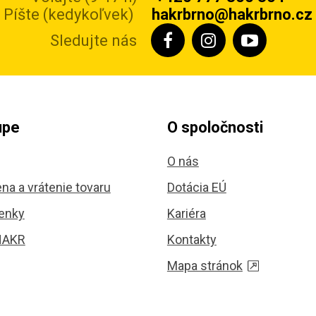
Píšte (kedykoľvek)
hakrbrno@hakrbrno.cz
Sledujte nás
upe
O spoločnosti
O nás
na a vrátenie tovaru
Dotácia EÚ
enky
Kariéra
HAKR
Kontakty
Mapa stránok