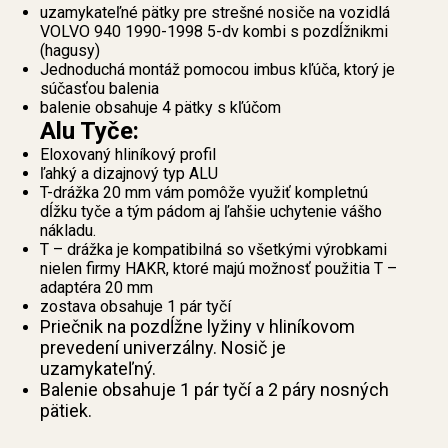
uzamykateľné pätky pre strešné nosiče na vozidlá
VOLVO 940 1990-1998 5-dv kombi s pozdĺžnikmi
(hagusy)
Jednoduchá montáž pomocou imbus kľúča, ktorý je
súčasťou balenia
balenie obsahuje 4 pätky s kľúčom
Alu Tyče:
Eloxovaný hliníkový profil
ľahký a dizajnový typ ALU
T-drážka 20 mm vám pomôže využiť kompletnú
dĺžku tyče a tým pádom aj ľahšie uchytenie vášho
nákladu.
T – drážka je kompatibilná so všetkými výrobkami
nielen firmy HAKR, ktoré majú možnosť použitia T –
adaptéra 20 mm
zostava obsahuje 1 pár tyčí
Priečnik na pozdĺžne lyžiny v hliníkovom
prevedení univerzálny. Nosič je
uzamykateľný.
Balenie obsahuje 1 pár tyčí a 2 páry nosných
pätiek.