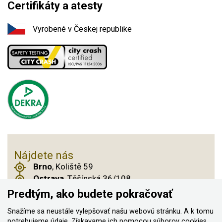
Certifikáty a atesty
Vyrobené v Českej republike
Nájdete nás
Brno
, Koliště 59
Ostrava
, Těšínská 36/108
Praha 14
, Českobrodská 901
Predtým, ako budete pokračovať
Snažíme sa neustále vylepšovať našu webovú stránku. A k tomu
potrebujeme údaje. Získavame ich pomocou
súborov cookies
,