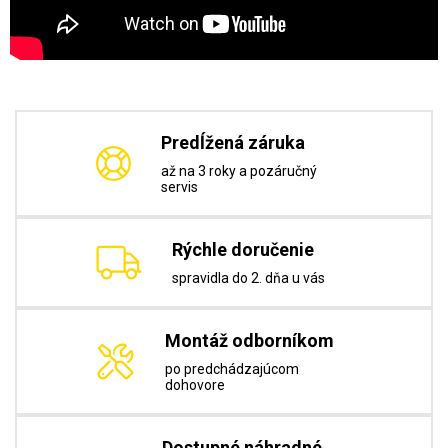
Predĺžená záruka
až na 3 roky a pozáručný
servis
Rýchle doručenie
spravidla do 2. dňa u vás
Montáž odborníkom
po predchádzajúcom
dohovore
Dostupné náhradné