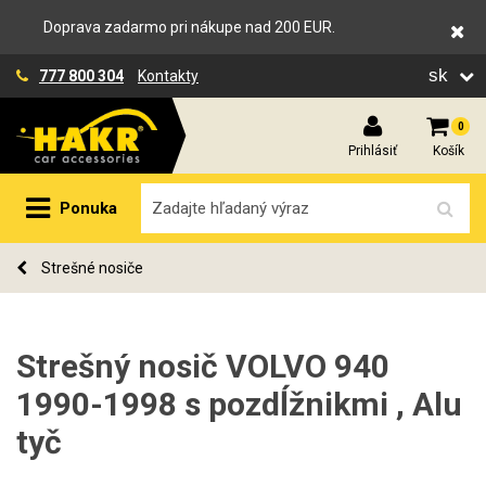
Doprava zadarmo pri nákupe nad 200 EUR.
sk
777 800 304
Kontakty
0
Prihlásiť
Košík
Ponuka
Strešné nosiče
Strešný nosič VOLVO 940
1990-1998 s pozdĺžnikmi , Alu
tyč