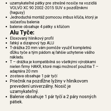
uzamykateľné pätky pre strešné nosiče na vozidlá
VOLVO XC 90 2002-2015 SUV s pozdĺžnikmi
(hagusy)
Jednoduchá montáž pomocou imbus kľúča, ktorý je
súčasťou balenia
balenie obsahuje 4 pätky s kľúčom
Alu Tyče:
Eloxovaný hliníkový profil
ľahký a dizajnový typ ALU
T-drážka 20 mm vám pomôže využiť kompletnú
dĺžku tyče a tým pádom aj ľahšie uchytenie vášho
nákladu.
T – drážka je kompatibilná so všetkými výrobkami
nielen firmy HAKR, ktoré majú možnosť použitia T –
adaptéra 20 mm
zostava obsahuje 1 pár tyčí
Priečnik na pozdĺžne lyžiny v hliníkovom
prevedení univerzálny. Nosič je
uzamykateľný.
Balenie obsahuje 1 pár tyčí a 2 páry nosných
pätiek.