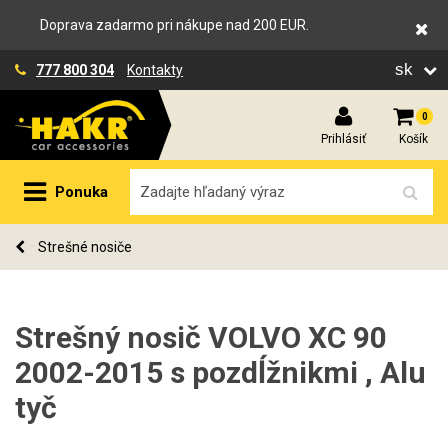
Doprava zadarmo pri nákupe nad 200 EUR.
sk
777 800 304
Kontakty
0
Prihlásiť
Košík
Ponuka
Strešné nosiče
Strešný nosič VOLVO XC 90
2002-2015 s pozdĺžnikmi , Alu
tyč