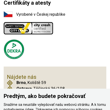
Certifikáty a atesty
Vyrobené v Českej republike
Nájdete nás
Brno
, Koliště 59
Ostrava
, Těšínská 36/108
Praha 14
, Českobrodská 901
Predtým, ako budete pokračovať
Snažíme sa neustále vylepšovať našu webovú stránku. A k tomu
potrebujeme údaje. Získavame ich pomocou
súborov cookies
,