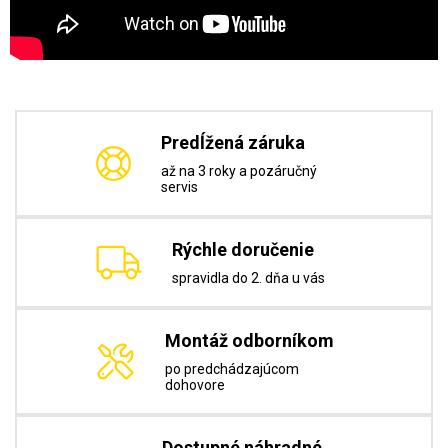
Predĺžená záruka
až na 3 roky a pozáručný
servis
Rýchle doručenie
spravidla do 2. dňa u vás
Montáž odborníkom
po predchádzajúcom
dohovore
Dostupné náhradné